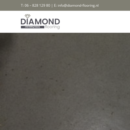
Ga
T: 06 – 828 129 80 | E: info@diamond-flooring.nl
naar
inhoud