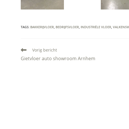
TAGS
:
BAKKERIJVLOER
,
BEDRIJFSVLOER
,
INDUSTRIËLE VLOER
,
VALKENS
Lees
Vorig bericht
meer
Gietvloer auto showroom Arnhem
artikelen