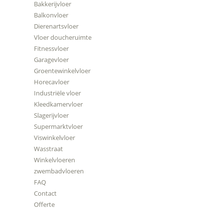
Bakkerijvloer
Balkonvloer
Dierenartsvloer
Vloer doucheruimte
Fitnessvloer
Garagevloer
Groentewinkelvloer
Horecavloer
Industriële vloer
Kleedkamervloer
Slagerijvloer
Supermarktvloer
Viswinkelvloer
Wasstraat
Winkelvloeren
zwembadvloeren
FAQ
Contact
Offerte