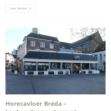
HACCP
Lees Verder
Vloer
Breda
–
Vloeistofdichte
Keukenvloer
Restaurant
Horecavloer Breda –