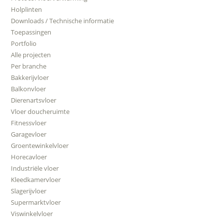
Holplinten
Downloads / Technische informatie
Toepassingen
Portfolio
Alle projecten
Per branche
Bakkerijvloer
Balkonvloer
Dierenartsvloer
Vloer doucheruimte
Fitnessvloer
Garagevloer
Groentewinkelvloer
Horecavloer
Industriële vloer
Kleedkamervloer
Slagerijvloer
Supermarktvloer
Viswinkelvloer