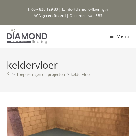
Ga
T: 06 – 828 129 80 | E: info@diamond-flooring.nl
naar
VCA gecertificeerd | Onderdeel van BBS
inhoud
Menu
keldervloer
>
Toepassingen en projecten
>
keldervloer