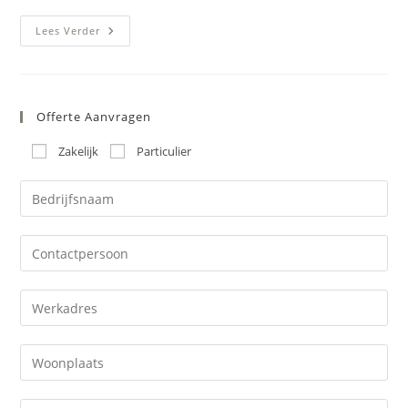
Garagevloer
Lees Verder
Velp
–
Kunststof
Gietvloer
Kelder
/
Offerte Aanvragen
Berging
Regio
Arnhem
Zakelijk
Particulier