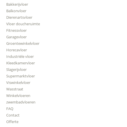
Bakkerijvloer
Balkonvloer
Dierenartsvloer
Vloer doucheruimte
Fitnessvloer
Garagevloer
Groentewinkelvloer
Horecavloer
Industriële vloer
Kleedkamervloer
Slagerijvloer
Supermarktvloer
Viswinkelvloer
Wasstraat
Winkelvloeren
zwembadvloeren
FAQ
Contact
Offerte