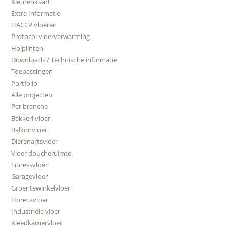
Kleurenkaart
Extra Informatie
HACCP vloeren
Protocol vloerverwarming
Holplinten
Downloads / Technische informatie
Toepassingen
Portfolio
Alle projecten
Per branche
Bakkerijvloer
Balkonvloer
Dierenartsvloer
Vloer doucheruimte
Fitnessvloer
Garagevloer
Groentewinkelvloer
Horecavloer
Industriële vloer
Kleedkamervloer