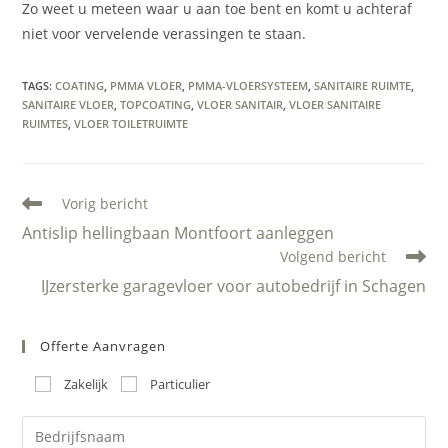
Zo weet u meteen waar u aan toe bent en komt u achteraf
niet voor vervelende verassingen te staan.
TAGS
:
COATING
,
PMMA VLOER
,
PMMA-VLOERSYSTEEM
,
SANITAIRE RUIMTE
,
SANITAIRE VLOER
,
TOPCOATING
,
VLOER SANITAIR
,
VLOER SANITAIRE
RUIMTES
,
VLOER TOILETRUIMTE
Lees
Vorig bericht
meer
Antislip hellingbaan Montfoort aanleggen
artikelen
Volgend bericht
IJzersterke garagevloer voor autobedrijf in Schagen
Offerte Aanvragen
Zakelijk
Particulier