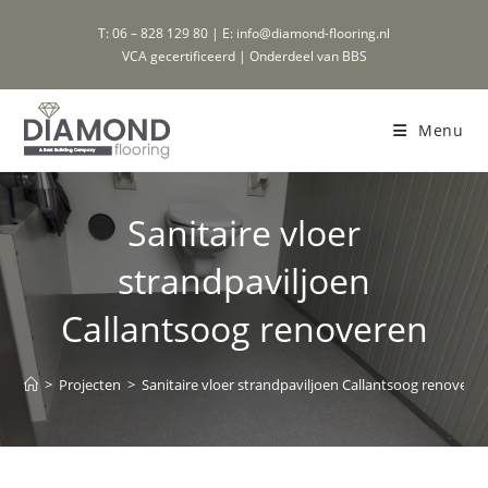
Ga
T: 06 – 828 129 80 | E: info@diamond-flooring.nl
naar
VCA gecertificeerd | Onderdeel van BBS
inhoud
Menu
Sanitaire vloer
strandpaviljoen
Callantsoog renoveren
>
Projecten
>
Sanitaire vloer strandpaviljoen Callantsoog renovere