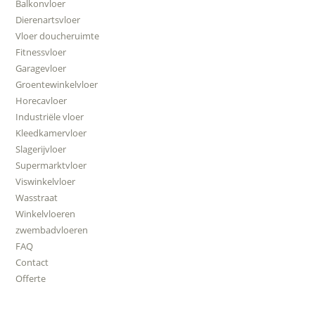
Balkonvloer
Dierenartsvloer
Vloer doucheruimte
Fitnessvloer
Garagevloer
Groentewinkelvloer
Horecavloer
Industriële vloer
Kleedkamervloer
Slagerijvloer
Supermarktvloer
Viswinkelvloer
Wasstraat
Winkelvloeren
zwembadvloeren
FAQ
Contact
Offerte