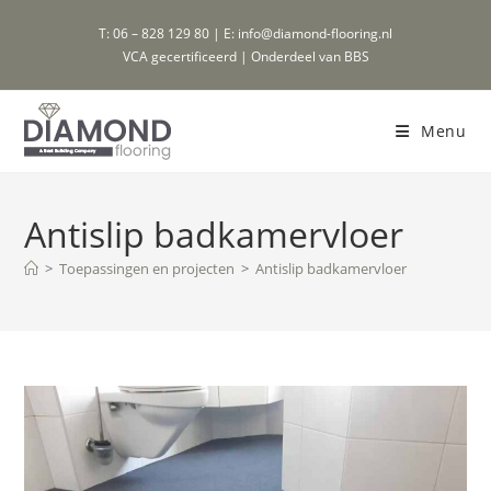
Ga
T: 06 – 828 129 80 | E: info@diamond-flooring.nl
naar
VCA gecertificeerd | Onderdeel van BBS
inhoud
Menu
Antislip badkamervloer
>
Toepassingen en projecten
>
Antislip badkamervloer