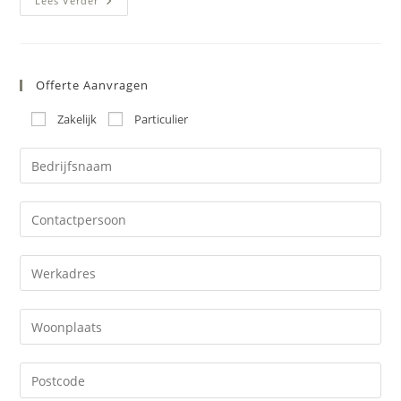
Antislip
Lees Verder
Badkamervloer
Realiseren
In
Zevenaar
Offerte Aanvragen
Zakelijk
Particulier